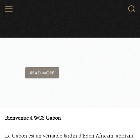
Skip
MENU
Searc
to
WCS.
main
content
WCS Gabon
READ MORE
Bienvenue à WCS Gabon
Le Gabon est un véritable Jardin d’Eden Africain, abritant