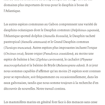
domaines plus importants de tous pour le dauphin à bosse de
l’Atlantique.
Les autres espèces communes au Gabon comprennent une variété de
dauphins océaniques dont le Dauphin commun (
Delphinus capensis
),
l'Atlantique spotted dolphin (
Stenella frontalis
), le Dauphin tacheté
pantropical (
Stenella attenuata
) et le Grand Dauphin commun
(
Tursiops truncatus
). Autres espèces plus imposantes incluent l'orque
(
Orcinus orca
), fausse orque (
Pseudorca crassidens
), au moins une
espèce de baleine à bec (
Ziphius cavirostris
), le cachalot (
Physeter
macrocephalus
) et la baleine de Bryde (
Balaenoptera edeni
). A ce jour
nous sommes capables d’affirmer qu’au moins 25 espèces sont connues
pour se reproduire, soit fréquemment ou occasionnellement, dans les
eaux gabonaises, tandis que nous somme toujours à la recherche d’en
découvrir de nouvelles. Notre travail continu.
Les mammifères marins en général font face à des menaces sans cesse